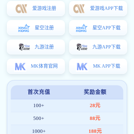
首页
体育动态
正文
在NBA赛季中，防守策略的调整往往决定着球队的竞争力。
小佩顿作为国王队的一员，近期强调了球队在中距离投篮防
守方面需要提高难度的重要性。本文将从四个方面对这一观
点进行深入探讨：首先是中距离投篮的威胁与影响，其次是
当前国王队防守策略的不足之处，第三部分则分析提升防守
难度的必要性，最后讨论如何有效实施改进措施。通过这些
分析，我们能够更好地理解小佩顿所提到的防守策略的重要
性，以及其对国王队未来表现可能产生的积极影响。
1、中距离投篮的威胁
近年来，中距离投篮在篮球比赛中的重要性逐渐被重新认
识。虽然三分球和禁区得分占据了更多关注，但中距离投篮
同样具有极高的效能。这一投篮方式可以有效撕裂防线，为