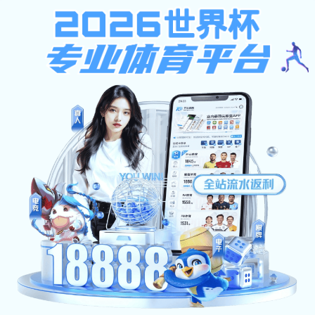
注册入口
开云官方网最新版
· 体育观
看更便捷
连接你的赛事视野，打造球迷专属的数字主场。
开云官方
网最新版网页版
提供多终端支持、高清视频、 实时比分与
赛事推荐，让你随时随地畅享体育内容。
网页端入口