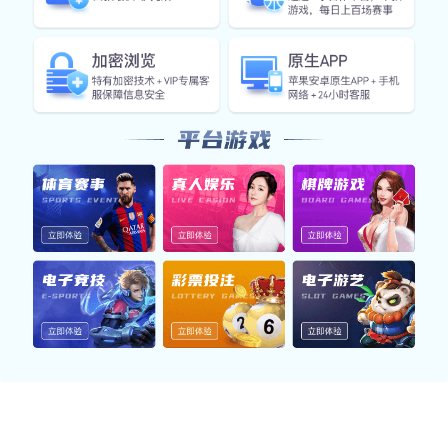
乏针对性的战术安排和执行力。
具体而言，国王队目前缺少足够有效的人盯人和区域联动配
合。在面对拥有出色中距离射手时，球队未能及时做出调
整，导致对方轻松找到空位。此外，对于掩护后的反应速度
也显得缓慢，这意味着即便是最基本的防守原则也未能得到
贯彻执行。
这种不严谨的防守态度不仅影响了场上的即时结果，也会在
长期内损害球队士气。因此，小佩顿所指出的问题，不仅关
乎技术层面的提升，更涉及到整个团队凝聚力与战斗精神。
3、提升防守难度的重要性
提升中距离投篮防守难度，对于国王队来说，是确保胜利的
一项重要举措。若能够加强这方面的数据统计与分析，将有
助于更清晰地识别出哪些球员需要重点盯防，以及何时采取