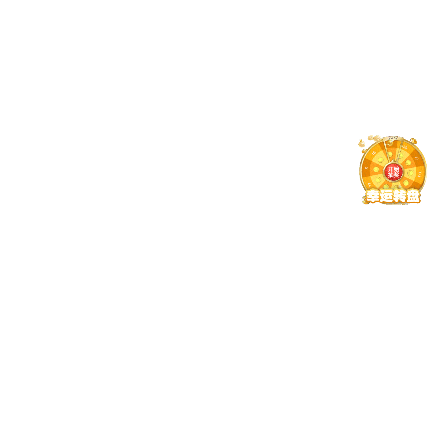
不同类型的防守策略。
此外，加强个人及团队间协作，可以让每位球员都充分了解
自己的角色与责任，从而形成一个高效运转、相互配合默契
的小组。当每名球员都明确自己的任务，并愿意为全队利益
付出努力时，自然会增强整体抵抗能力，有效遏制对手进
攻。
最后，在增加压力和干扰因素后，敌方射手可能会面临更多
失误或低效率投放，这将直接反映在比赛结果上。因此，通
过提高难度来增强自身竞争力，不仅是应急之策，也是构建
长远优势的重要基础。
4、实施改进措施的方法
为了实现小佩顿所提出的目标，国王队需采取多重措施来落
实新的战略思路。首先，加强训练中的模拟演练，让球员们