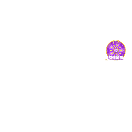
随着欧洲足球水平逐年提高，各大联赛中的竞争愈加激烈。
在这种情况下，仅依赖于自身条件是不够的，还需制定针对
性的应对策略。例如，在面对技术型强队时，应强调压迫式
防守以限制其控球时间，而对于身体素质较强且打法直接的
球队，则需要加大控场力度，有效利用反击机会。
此外，对手的信息收集和分析也尤为重要。了解对方优缺点
以及近期状态变化，有助于制定更具针对性的比赛计划。同
时，根据不同对手情况灵活调整作战方案，将进一步增强球
队获胜几率。
因此，在未来比赛中，不仅要注重自身能力提升，更要善于
学习借鉴，同时提高临场指挥能力，以便及时调整战略以应
对各种复杂局面，从而增加成功获取欧冠资格的可能性。
4、教练团队调整建议