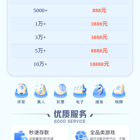
己的技术，在各项比赛中屡次斩获佳绩，为自己赢得了良好
的声誉。
作为一名攻击型中场，戴金宇具备快速的反应和敏锐的场上
意识，这使他能够很好地理解比赛节奏，并随时调整自己的
战术位置。他在青少年联赛中的出色表现，引起了许多专业
人士的注意，也为他之后进入职业联赛奠定了坚实基础。
此外，戴金宇也注重身体素质的提升，通过科学训练增强力
量和耐力，以应对高强度比赛带来的挑战。他不仅是技术出
众，更是在体能上具备竞争优势，这为他的职业发展增添了
更多可能性。
2、技术特点分析
戴金宇在球场上的表现体现出了丰富的技术细节。他擅长控
球与传球，尤其是在短距离内进行快速配合时，总能找到最