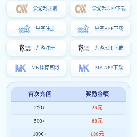
首页
体育动态
正文
在中国足球的发展进程中，年轻球员的崛起成为了关注的焦
点。国安U21新星戴金宇在试训中超升班马重庆铜梁龙的表
现备受瞩目，展现出非凡的潜力和技术能力。本文将从四个
方面详细探讨戴金宇的试训经历，包括他的个人背景、技术
特点、适应能力以及未来发展前景。通过对这些方面的分
析，我们可以更全面地了解这位年轻球员在职业生涯初期所
展现出的独特魅力与潜力。戴金宇不仅为自己的职业生涯打
下基础，也为中国足球培养新一代优秀人才提供了可能性。
1、戴金宇个人背景
戴金宇出生于2002年，是北京国安青训体系的一名杰出代
表。他自小就对足球产生浓厚兴趣，经过系统训练，他逐渐
展现出过人的天赋。在国安青训营期间，戴金宇不断磨练自