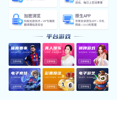
病或其他原因未能如愿入选，这让很多球迷感到遗憾。亚马
尔本有机会借此比赛积累经验，提高自身竞技水平。
此外，亚马尔缺席也意味着西班牙队失去了一个潜在的进攻
选择。他以快速突破和敏锐意识著称，可以有效撕扯对方防
线，为球队创造更多得分机会。没有他的参与，将使得球队
在攻击端可能出现一定程度上的薄弱。
然而，从长远来看，虽然亚马尔这次未能参赛，但他依然是
未来西班牙足球的重要组成部分。如果能够尽快恢复状态，
并在接下来的比赛中找到自己的节奏，相信他会为国家队带
来更多惊喜。因此，对于球迷而言，更应该关注的是他的康
复与成长，而不是短期缺席带来的失落感。
3、球队整体阵容分析
从这份最新公布的名单来看，西班牙国家队整体实力依旧强