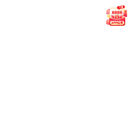
总结：
综上所述，西班牙国家足球队最新公布友谊赛名单，引发热
议的不仅是贡萨洛·贝尔纳尔梅里诺成功入选，还有年轻天才
亚马儿未能参赛所带来的遗憾。从多个角度分析，我们看到
了一支团队内外部动态变化及其带来的机遇与挑战，这些都
将在今后的比赛中得到验证。
最重要的是，对于每位支持者而言，无论结果如何，都应该
持续关注这些年轻人才的发展，以及他们在国际舞台上的成
长历程。正是在这样的过程中，才能真正领悟体育竞技精神
与团队合作的重要性，并共同见证西班牙足球的新辉煌！
分享到：