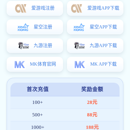
首页
体育动态
正文
杰伦·布朗是当今NBA中备受瞩目的年轻球员之一，他的表现
时常引起媒体和球迷的热议。近期，布朗在一场比赛中狂轰
50分，展现了他的得分能力。但随后的比赛中，他的状态却
出现明显起伏，仅得14分、8个篮板和4次助攻，这让人不禁
对他的表现产生疑问。本文将从多个角度分析杰伦·布朗状态
波动的原因及其影响，包括其技术特点、心理因素、球队角
色以及未来发展潜力等方面，为读者提供全面深入的理解。
1、技术特点与发挥
杰伦·布朗是一名极具天赋的得分手，他拥有较强的身体素质
和出色的投射能力。在面对防守时，他能够利用自己的速度
和力量制造空位投篮机会，从而获得高效得分。然而，正是
这种依赖于个人能力的打法，使得他的表现容易受到对手防