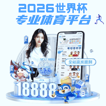
注册入口
开云官方网最新版
· 体育观
看更便捷
连接你的赛事视野，打造球迷专属的数字主场。
开云官方
网最新版网页版
提供多终端支持、高清视频、 实时比分与
赛事推荐，让你随时随地畅享体育内容。
网页端入口